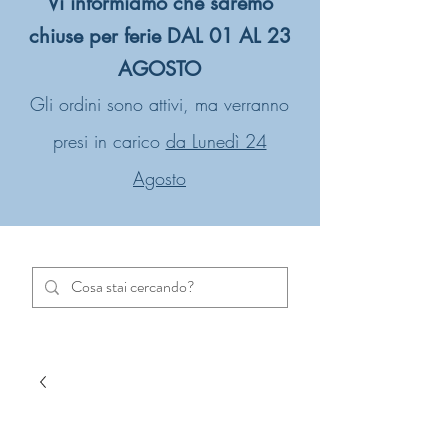
Vi informiamo che saremo
chiuse per ferie DAL 01 AL 23
AGOSTO
Gli ordini sono attivi, ma verranno
presi in carico
da Lunedì 24
Agosto