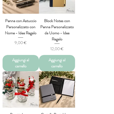
Penna con Astuccio
Block Notes con
Personalizzato con
Penna Personalizzato
Nome - Idea Regalo
da Uomo - Idea
Regalo
Prezzo
9,00 €
Prezzo
12,00 €
Aggiungi al
Aggiungi al
carrello
carrello