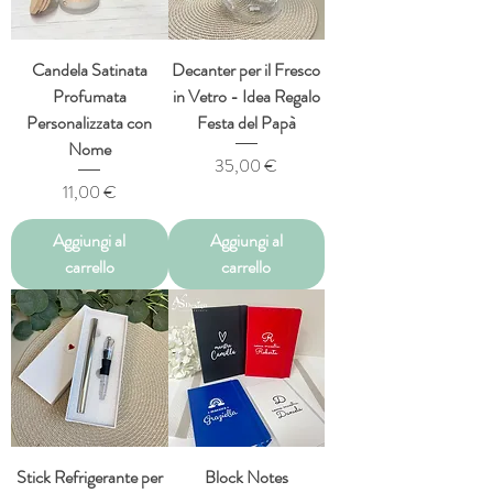
Candela Satinata
Decanter per il Fresco
Profumata
in Vetro - Idea Regalo
Personalizzata con
Festa del Papà
Nome
Prezzo
35,00 €
Prezzo
11,00 €
Aggiungi al
Aggiungi al
carrello
carrello
Stick Refrigerante per
Block Notes