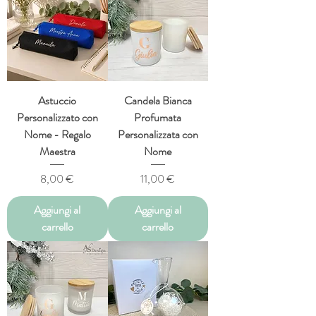
Astuccio
Candela Bianca
Personalizzato con
Profumata
Nome - Regalo
Personalizzata con
Maestra
Nome
Prezzo
Prezzo
8,00 €
11,00 €
Aggiungi al
Aggiungi al
carrello
carrello