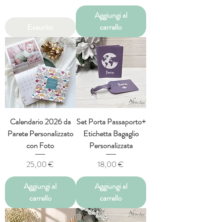
Aggiungi al
Esaurito
carrello
Calendario 2026 da
Set Porta Passaporto+
Parete Personalizzato
Etichetta Bagaglio
con Foto
Personalizzata
Prezzo
Prezzo
25,00 €
18,00 €
Aggiungi al
Aggiungi al
carrello
carrello