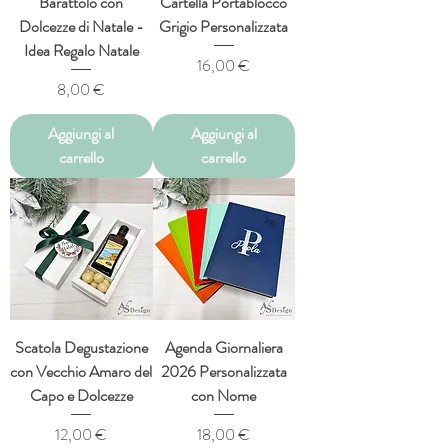
Barattolo con
Cartella Portablocco
Dolcezze di Natale -
Grigio Personalizzata
Idea Regalo Natale
Prezzo
16,00 €
Prezzo
8,00 €
Aggiungi al
Aggiungi al
carrello
carrello
Scatola Degustazione
Agenda Giornaliera
con Vecchio Amaro del
2026 Personalizzata
Capo e Dolcezze
con Nome
Prezzo
Prezzo
12,00 €
18,00 €