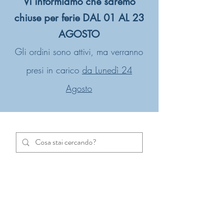
Vi informiamo che saremo
chiuse per ferie DAL 01 AL 23
AGOSTO
Gli ordini sono attivi, ma verranno
presi in carico
da Lunedì 24
Agosto