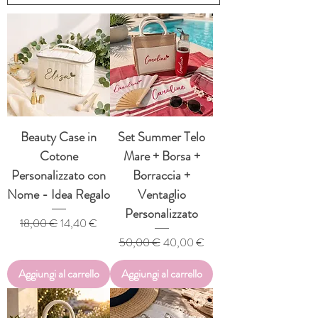
Beauty Case in
Set Summer Telo
Cotone
Mare + Borsa +
Personalizzato con
Borraccia +
Nome - Idea Regalo
Ventaglio
Personalizzato
Prezzo regolare
Prezzo scontato
18,00 €
14,40 €
Prezzo regolare
Prezzo scontato
50,00 €
40,00 €
Aggiungi al carrello
Aggiungi al carrello