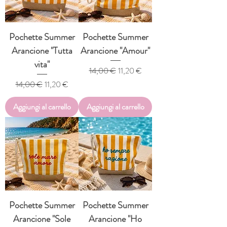
Pochette Summer
Pochette Summer
Arancione "Tutta
Arancione "Amour"
vita"
Prezzo regolare
Prezzo scontato
14,00 €
11,20 €
Prezzo regolare
Prezzo scontato
14,00 €
11,20 €
Aggiungi al carrello
Aggiungi al carrello
Pochette Summer
Pochette Summer
Arancione "Sole
Arancione "Ho