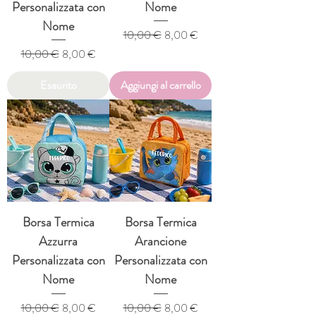
Personalizzata con
Nome
Nome
Prezzo regolare
Prezzo scontato
10,00 €
8,00 €
Prezzo regolare
Prezzo scontato
10,00 €
8,00 €
Esaurito
Aggiungi al carrello
Borsa Termica
Borsa Termica
Azzurra
Arancione
Personalizzata con
Personalizzata con
Nome
Nome
Prezzo regolare
Prezzo scontato
Prezzo regolare
Prezzo scontato
10,00 €
8,00 €
10,00 €
8,00 €