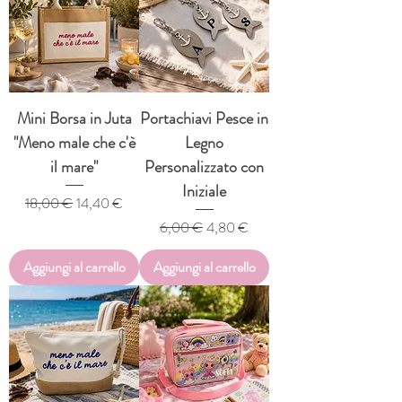
Mini Borsa in Juta
Portachiavi Pesce in
"Meno male che c'è
Legno
il mare"
Personalizzato con
Iniziale
Prezzo regolare
Prezzo scontato
18,00 €
14,40 €
Prezzo regolare
Prezzo scontato
6,00 €
4,80 €
Aggiungi al carrello
Aggiungi al carrello