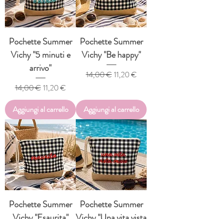
Pochette Summer
Pochette Summer
Vichy "5 minuti e
Vichy "Be happy"
arrivo"
Prezzo regolare
Prezzo scontato
14,00 €
11,20 €
Prezzo regolare
Prezzo scontato
14,00 €
11,20 €
Aggiungi al carrello
Aggiungi al carrello
Pochette Summer
Pochette Summer
Vichy "Esaurita"
Vichy "Una vita vista