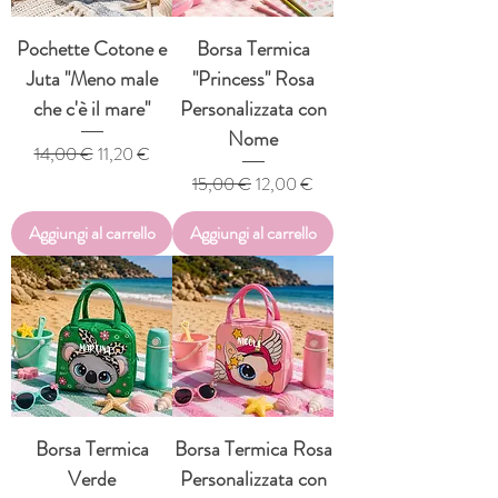
Pochette Cotone e
Borsa Termica
Juta "Meno male
"Princess" Rosa
che c'è il mare"
Personalizzata con
Nome
Prezzo regolare
Prezzo scontato
14,00 €
11,20 €
Prezzo regolare
Prezzo scontato
15,00 €
12,00 €
Aggiungi al carrello
Aggiungi al carrello
Borsa Termica
Borsa Termica Rosa
Verde
Personalizzata con