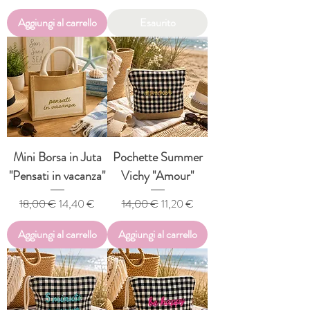
Aggiungi al carrello
Esaurito
Mini Borsa in Juta
Pochette Summer
"Pensati in vacanza"
Vichy "Amour"
Prezzo regolare
Prezzo scontato
Prezzo regolare
Prezzo scontato
18,00 €
14,40 €
14,00 €
11,20 €
Aggiungi al carrello
Aggiungi al carrello