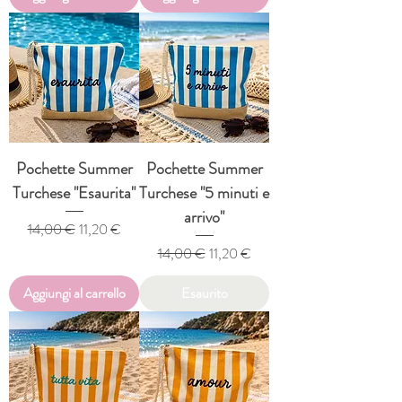
Pochette Summer
Pochette Summer
Turchese "Esaurita"
Turchese "5 minuti e
arrivo"
Prezzo regolare
Prezzo scontato
14,00 €
11,20 €
Prezzo regolare
Prezzo scontato
14,00 €
11,20 €
Aggiungi al carrello
Esaurito