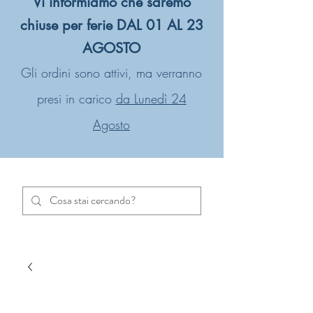
Vi informiamo che saremo
chiuse per ferie DAL 01 AL 23
AGOSTO
Gli ordini sono attivi, ma verranno
presi in carico
da Lunedì 24
Agosto