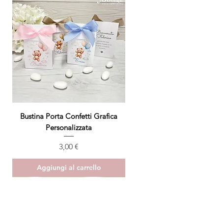
Bustina Porta Confetti Grafica
Personalizzata
Prezzo
3,00 €
Aggiungi al carrello
ULTIMO PEZZO