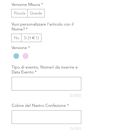
Versione Misura
*
Piccola
Grande
Vuoi personalizzare l'articolo con il
Nome?
*
No
Sì (+ € 1)
Versione
*
Tipo di evento, Nome/i da inserire e
Data Evento
*
0/300
Colore del Nastro Confezione
*
0/200