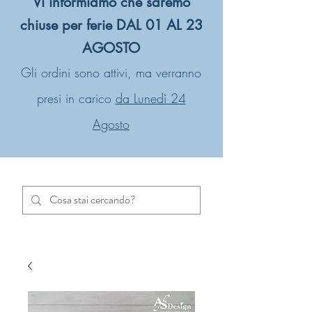
Vi informiamo che saremo
chiuse per ferie DAL 01 AL 23
AGOSTO
Gli ordini sono attivi, ma verranno
presi in carico
da Lunedì 24
Agosto