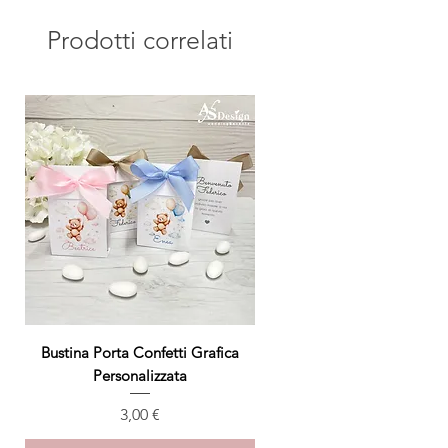
delle bomboniere, vi manderemo una
foto del campione per la vostra
Prodotti correlati
approvazione.
Bustina Porta Confetti Grafica
Personalizzata
Prezzo
3,00 €