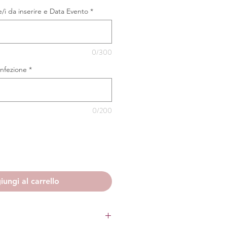
/i da inserire e Data Evento
*
0/300
nfezione
*
0/200
ungi al carrello