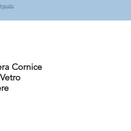
Agosto
ra Cornice
 Vetro
ere
zo