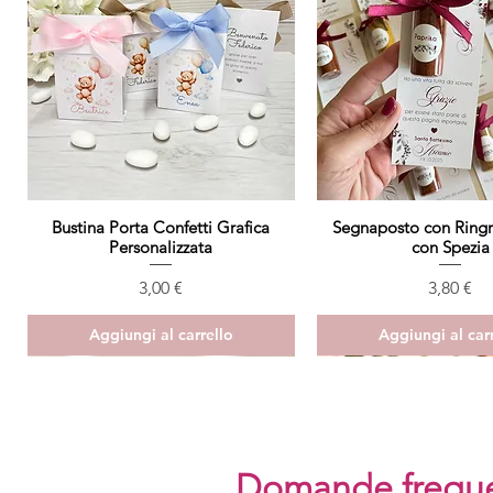
Bustina Porta Confetti Grafica
Vista rapida
Segnaposto con Ring
Vista rapida
Personalizzata
con Spezia
Prezzo
Prezzo
3,00 €
3,80 €
Aggiungi al carrello
Aggiungi al car
ULTIMO PEZZO
Domande freque