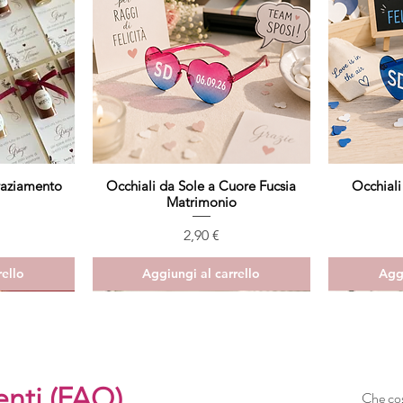
raziamento
Occhiali da Sole a Cuore Fucsia
Vista rapida
Occhiali
Matrimonio
Prezzo
2,90 €
rello
Aggiungi al carrello
Aggi
nti (FAQ)