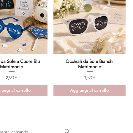
 da Sole a Cuore Blu
Vista rapida
Occhiali da Sole Bianchi
Vista rapida
Matrimonio
Matrimonio
Prezzo
Prezzo
2,90 €
3,50 €
ungi al carrello
Aggiungi al carrello