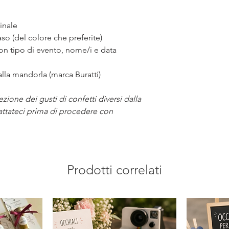
Prima di procedere al
vi manderemo una fot
ginale
approvazione.
so (del colore che preferite)
on tipo di evento, nome/i e data
 alla mandorla (marca Buratti)
ezione dei gusti di confetti diversi dalla
attateci prima di procedere con
Prodotti correlati