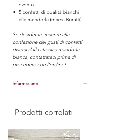
evento
5 confetti di qualità bianchi
alla mandorla (marca Buratti)
Se desiderate inserire alla
confezione dei gusti di confetti
diversi dalla classica mandorla
bianca, contattateci prima di
procedere con l'ordine!
Informazione
Prima di procedere alla realizzazione
delle bomboniere, vi manderemo una
foto del campione per la vostra
Prodotti correlati
approvazione.