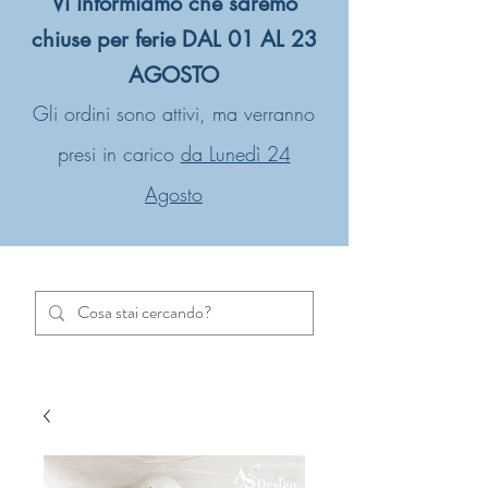
Vi informiamo che saremo
chiuse per ferie DAL 01 AL 23
AGOSTO
Gli ordini sono attivi, ma verranno
presi in carico
da Lunedì 24
Agosto