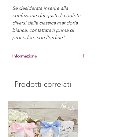
Se desiderate inserire alla
confezione dei gusti di confetti
diversi dalla classica mandorla
bianca, contattateci prima di
procedere con l'ordine!
Informazione
Prima di procedere alla realizzazione
delle bomboniere, vi manderemo una
foto del campione per la vostra
Prodotti correlati
approvazione.