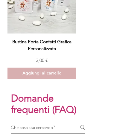
Bustina Porta Confetti Grafica
Personalizzata
Prezzo
3,00 €
Aggiungi al carrello
ULTIMO PEZZO
Domande
frequenti (FAQ)