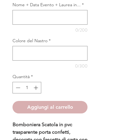
Nome + Data Evento + Laurea in...
*
0/200
Colore del Nastro
*
0/300
Quantità
*
Aggiungi al carrello
Bomboniera Scatola in pvc
trasparente porta confetti,
decorata con fascetta di carta con