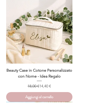
Beauty Case in Cotone Personalizzato
con Nome - Idea Regalo
Prezzo regolare
Prezzo scontato
18,00 €
14,40 €
Aggiungi al carrello