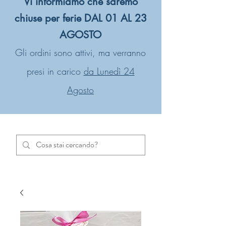
Vi informiamo che saremo
chiuse per ferie DAL 01 AL 23
AGOSTO
Gli ordini sono attivi, ma verranno
presi in carico
da Lunedì 24
Agosto