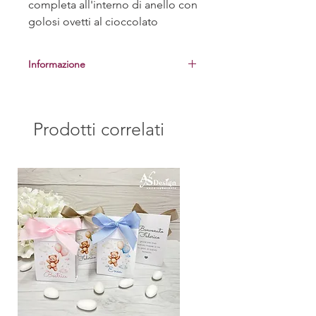
completa all'interno di anello con
golosi ovetti al cioccolato
Informazione
Prima di procedere alla realizzazione
delle bomboniere, vi manderemo una
foto del campione per la vostra
Prodotti correlati
approvazione.