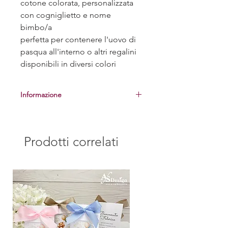
cotone colorata, personalizzata
con cogniglietto e nome
bimbo/a
perfetta per contenere l'uovo di
pasqua all'interno o altri regalini
disponibili in diversi colori
Informazione
Prima di procedere alla realizzazione
delle bomboniere, vi manderemo una
foto del campione per la vostra
Prodotti correlati
approvazione.