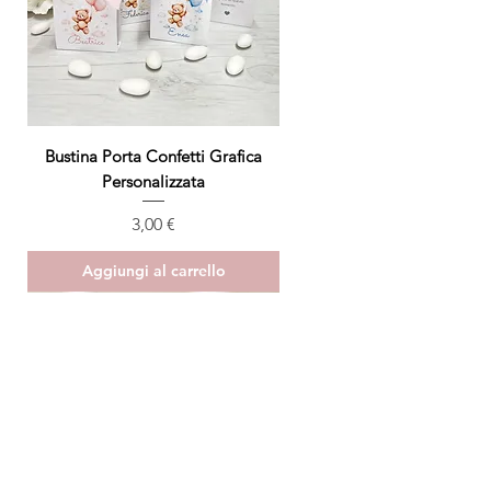
Bustina Porta Confetti Grafica
Personalizzata
Prezzo
3,00 €
Aggiungi al carrello
ULTIMO PEZZO