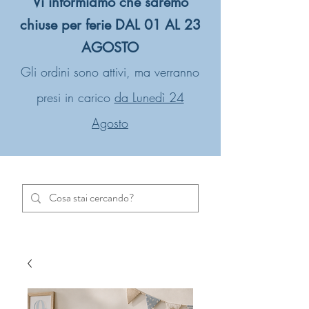
Vi informiamo che saremo
chiuse per ferie DAL 01 AL 23
AGOSTO
Gli ordini sono attivi, ma verranno
presi in carico
da Lunedì 24
Agosto