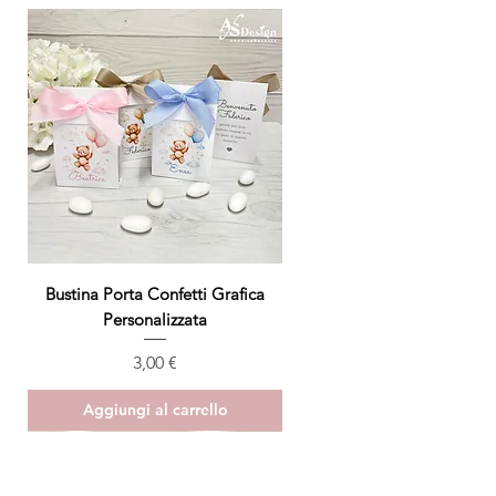
Bustina Porta Confetti Grafica
Personalizzata
Prezzo
3,00 €
Aggiungi al carrello
ULTIMO PEZZO