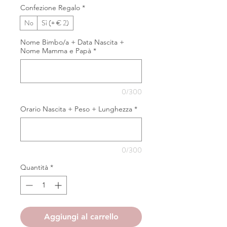
Confezione Regalo
*
No
Sì (+ € 2)
Nome Bimbo/a + Data Nascita +
Nome Mamma e Papà
*
0/300
Orario Nascita + Peso + Lunghezza
*
0/300
Quantità
*
Aggiungi al carrello