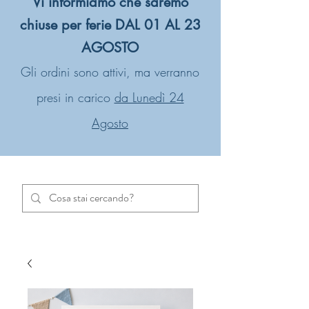
Vi informiamo che saremo
chiuse per ferie DAL 01 AL 23
AGOSTO
Gli ordini sono attivi, ma verranno
presi in carico
da Lunedì 24
Agosto