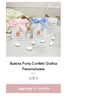
Bustina Porta Confetti Grafica
Personalizzata
Prezzo
3,00 €
Aggiungi al carrello
ULTIMO PEZZO