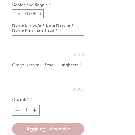
Confezione Regalo
*
No
Sì (+ € 2)
Nome Bimbo/a + Data Nascita +
Nome Mamma e Papà
*
0/300
Orario Nascita + Peso + Lunghezza
*
0/300
Quantità
*
Aggiungi al carrello