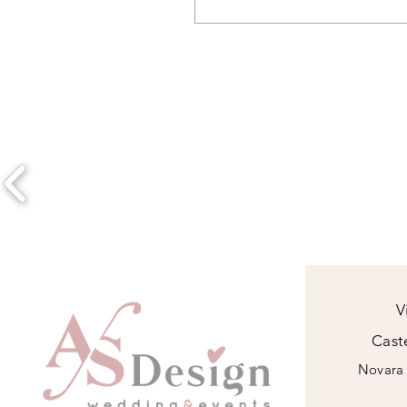
Il nostro customer service è s
Whatsapp: 320 9118568 Email:
V
Caste
Novara 