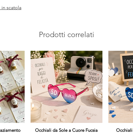
in scatola
Prodotti correlati
raziamento
Occhiali da Sole a Cuore Fucsia
Vista rapida
Occhiali