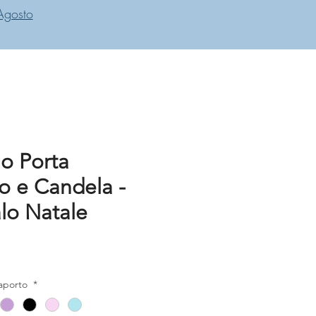
Agosto
o Porta
o e Candela -
lo Natale
zo
saporto
*