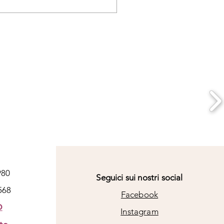
enti recapiti: Telefono o
980
Seguici sui nostri social
568
Facebook
O
Instagram
to