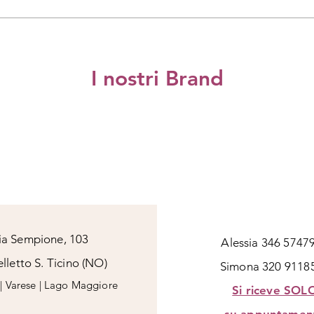
empre pronto ad assisterti con piacere. Puoi contattarlo ai segu
 info@as-design.it
I nostri Brand
ia Sempione, 103
Alessia 346 5747
lletto S. Ticino (NO)
Simona 320 9118
| Varese | Lago Maggiore
Si riceve SOL
su appuntamen