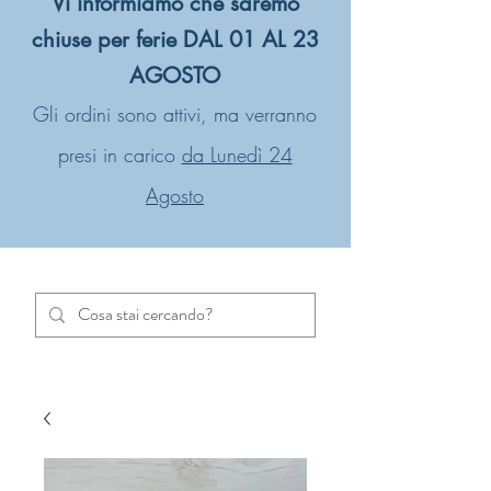
Vi informiamo che saremo
chiuse per ferie DAL 01 AL 23
AGOSTO
Gli ordini sono attivi, ma verranno
presi in carico
da Lunedì 24
Agosto