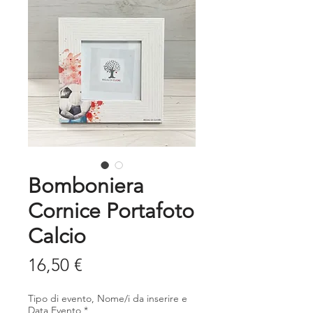
Bomboniera
Cornice Portafoto
Calcio
Prezzo
16,50 €
Tipo di evento, Nome/i da inserire e
Data Evento
*