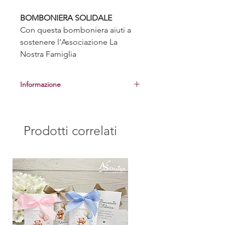
BOMBONIERA SOLIDALE
Con questa bomboniera aiuti a
sostenere l’Associazione La
Nostra Famiglia
Informazione
Prima di procedere alla realizzazione
delle bomboniere, vi manderemo una
foto del campione per la vostra
Prodotti correlati
approvazione.