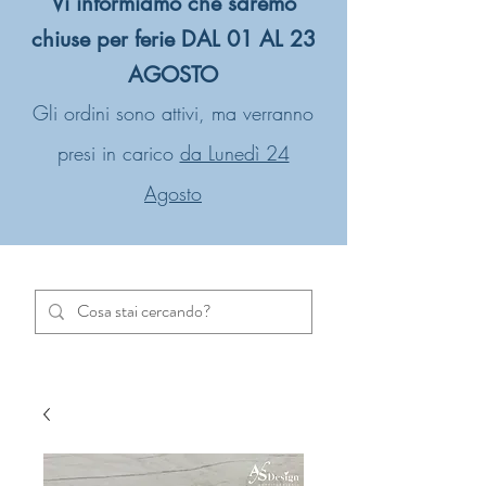
Vi informiamo che saremo
chiuse per ferie DAL 01 AL 23
AGOSTO
Gli ordini sono attivi, ma verranno
presi in carico
da Lunedì 24
Agosto