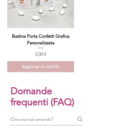
Bustina Porta Confetti Grafica
Personalizzata
Prezzo
3,00 €
Aggiungi al carrello
ULTIMO PEZZO
Domande
frequenti (FAQ)