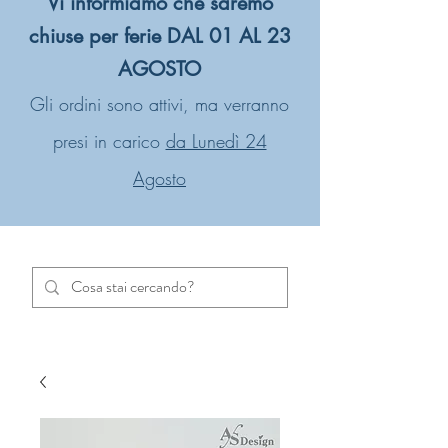
Vi informiamo che saremo
chiuse per ferie DAL 01 AL 23
AGOSTO
Gli ordini sono attivi, ma verranno
presi in carico
da Lunedì 24
Agosto