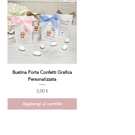
Bustina Porta Confetti Grafica
Personalizzata
Prezzo
3,00 €
Aggiungi al carrello
ULTIMO PEZZO