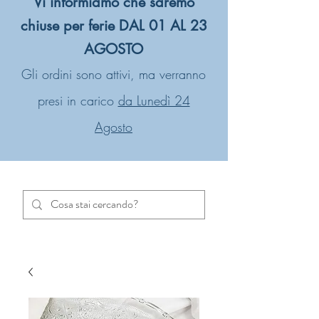
Vi informiamo che saremo
chiuse per ferie DAL 01 AL 23
AGOSTO
Gli ordini sono attivi, ma verranno
presi in carico
da Lunedì 24
Agosto