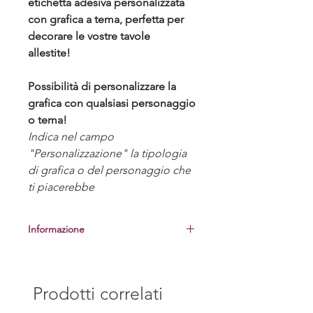
etichetta adesiva personalizzata
con grafica a tema, perfetta per
decorare le vostre tavole
allestite!
Possibilità di personalizzare la
grafica con qualsiasi personaggio
o tema!
Indica nel campo
"Personalizzazione" la tipologia
di grafica o del personaggio che
ti piacerebbe
Informazione
Prima di procedere alla realizzazione
delle bomboniere, vi manderemo una
foto del campione per la vostra
Prodotti correlati
approvazione.