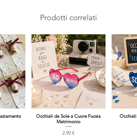
approvazione.
Prodotti correlati
raziamento
Occhiali da Sole a Cuore Fucsia
Vista rapida
Occhiali
Matrimonio
Prezzo
2,90 €