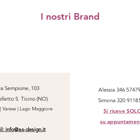
 info@as-design.it
I nostri Brand
ia Sempione, 103
Alessia 346 5747
lletto S. Ticino (NO)
Simona 320 9118
| Varese | Lago Maggiore
Si riceve SOL
su appuntamen
l: info@as-design.it