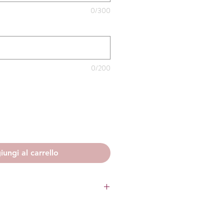
0/300
0/200
ungi al carrello
la realizzazione delle bomboniere,
o del campione per la vostra