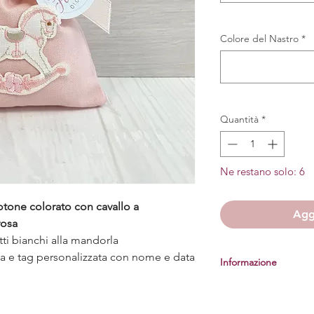
Colore del Nastro
*
Quantità
*
Ne restano solo: 6
otone colorato con cavallo a
Aggi
rosa
tti bianchi alla mandorla
sa e tag personalizzata con nome e data
Informazione
Prima di procedere al
vi manderemo una fot