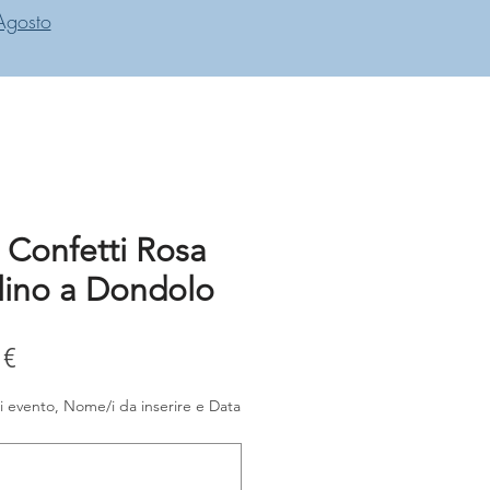
Agosto
 Confetti Rosa
lino a Dondolo
zo
Prezzo
 €
lare
scontato
i evento, Nome/i da inserire e Data