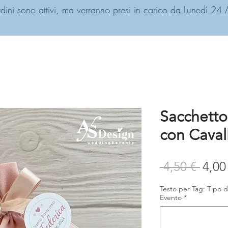
rdini sono attivi, ma verranno presi in carico
da Lunedì 24 
Sacchetto
con Caval
Prez
 4,50 € 
4,00
rego
Testo per Tag: Tipo d
Evento
*