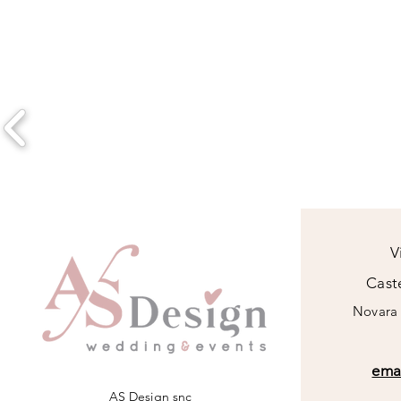
Whatsapp: 320 9118568 Email:
V
Caste
Novara 
emai
AS Design snc