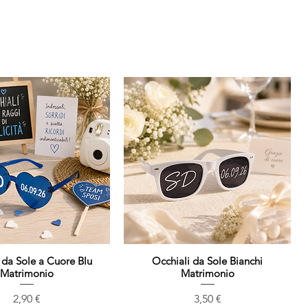
 da Sole a Cuore Blu
Vista rapida
Occhiali da Sole Bianchi
Vista rapida
Matrimonio
Matrimonio
Prezzo
Prezzo
2,90 €
3,50 €