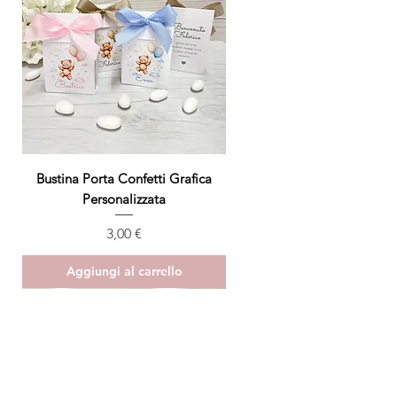
Bustina Porta Confetti Grafica
Personalizzata
Prezzo
3,00 €
Aggiungi al carrello
ULTIMO PEZZO