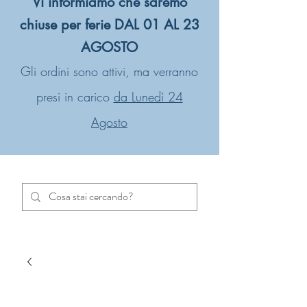
Vi informiamo che saremo
chiuse per ferie DAL 01 AL 23
AGOSTO
Gli ordini sono attivi, ma verranno
presi in carico
da Lunedì 24
Agosto