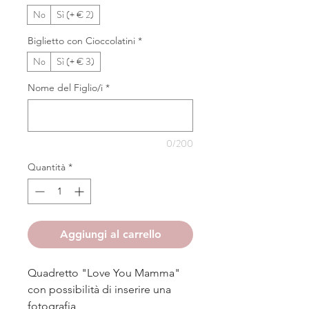
No
Sì (+ € 2)
Biglietto con Cioccolatini
*
No
Sì (+ € 3)
Nome del Figlio/i
*
0/200
Quantità
*
Aggiungi al carrello
Quadretto "Love You Mamma"
con possibilità di inserire una
fotografia