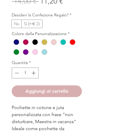
Prezzo
Prezzo
 14,00 € 
11,20 €
regolare
scontato
Desideri la Confezione Regalo?
*
No
Sì (+ € 2)
Colore della Personalizzazione
*
Quantità
*
Aggiungi al carrello
Pochette in cotone e juta
personalizzata con frase "non
disturbare, Maestra in vacanza"
Ideale come pochette da