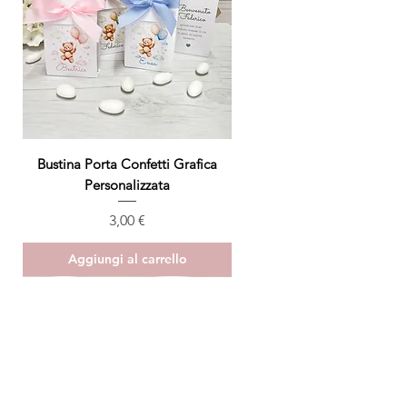
( se ci sono altre informazione da
aggiungere)
Bustina Porta Confetti Grafica
Personalizzata
Prezzo
3,00 €
Aggiungi al carrello
ULTIMO PEZZO