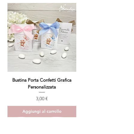
Bustina Porta Confetti Grafica
Personalizzata
Prezzo
3,00 €
Aggiungi al carrello
ULTIMO PEZZO