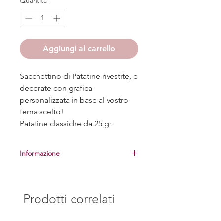
Quantità
*
Aggiungi al carrello
Sacchettino di Patatine rivestite, e
decorate con grafica
personalizzata in base al vostro
tema scelto!
Patatine classiche da 25 gr
Informazione
Prima di procedere alla realizzazione
delle bomboniere, vi manderemo una
foto del campione per la vostra
Prodotti correlati
approvazione.