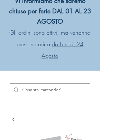
Vi informiamo che saremo
chiuse per ferie DAL 01 AL 23
AGOSTO
Gli ordini sono attivi, ma verranno
presi in carico
da Lunedì 24
Agosto