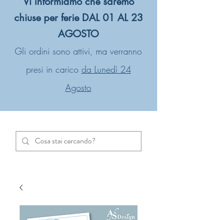
Vi informiamo che saremo
chiuse per ferie DAL 01 AL 23
AGOSTO
Gli ordini sono attivi, ma verranno
presi in carico
da Lunedì 24
Agosto