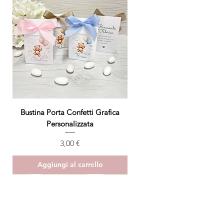
Bustina Porta Confetti Grafica
Personalizzata
Prezzo
3,00 €
Aggiungi al carrello
ULTIMO PEZZO