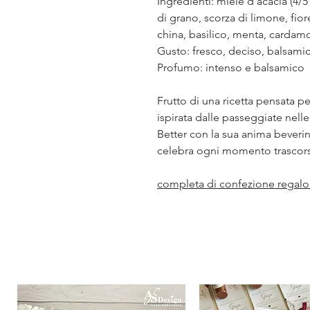
Ingredienti: miele d'acacia (4/5
di grano, scorza di limone, fior
china, basilico, menta, cardamo
Gusto: fresco, deciso, balsami
Profumo: intenso e balsamico
Frutto di una ricetta pensata pe
ispirata dalle passeggiate nell
Better con la sua anima beverina
celebra ogni momento trascor
completa di confezione regalo