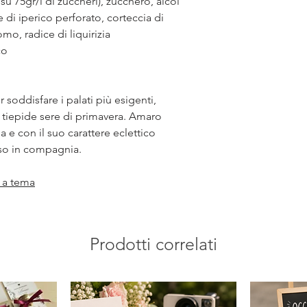
 su 75gr/l di zuccheri), zucchero, alcol
e di iperico perforato, corteccia di
mo, radice di liquirizia
co
r soddisfare i palati più esigenti,
e tiepide sere di primavera. Amaro
 e con il suo carattere eclettico
so in compagnia.
 a tema
Prodotti correlati