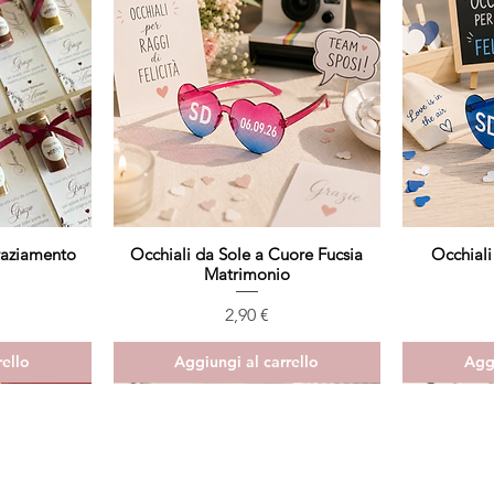
raziamento
Occhiali da Sole a Cuore Fucsia
Vista rapida
Occhiali
Matrimonio
Prezzo
2,90 €
rello
Aggiungi al carrello
Aggi