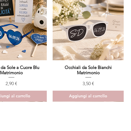
 da Sole a Cuore Blu
Vista rapida
Occhiali da Sole Bianchi
Vista rapida
Matrimonio
Matrimonio
Prezzo
Prezzo
2,90 €
3,50 €
ungi al carrello
Aggiungi al carrello