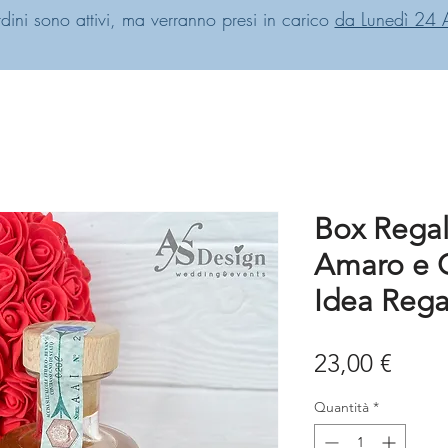
rdini sono attivi, ma verranno presi in carico
da Lunedì 24 
Box Regalo
Amaro e C
Idea Rega
Prez
23,00 €
Quantità
*