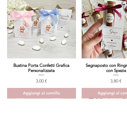
Bustina Porta Confetti Grafica
Vista rapida
Segnaposto con Ring
Vista rapida
Personalizzata
con Spezia
Prezzo
Prezzo
3,00 €
3,80 €
Aggiungi al carrello
Aggiungi al car
ULTIMO PEZZO