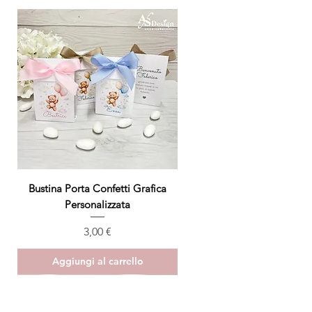
Bustina Porta Confetti Grafica
Personalizzata
Prezzo
3,00 €
Aggiungi al carrello
ULTIMO PEZZO