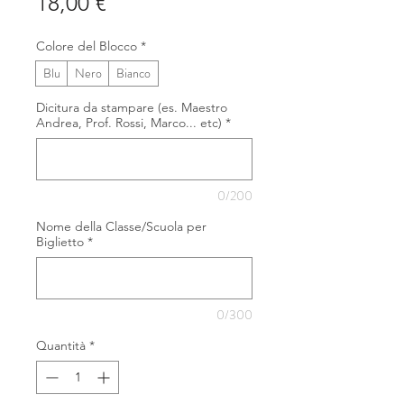
Prezzo
18,00 €
Colore del Blocco
*
Blu
Nero
Bianco
Dicitura da stampare (es. Maestro
Andrea, Prof. Rossi, Marco... etc)
*
0/200
Nome della Classe/Scuola per
Biglietto
*
0/300
Quantità
*