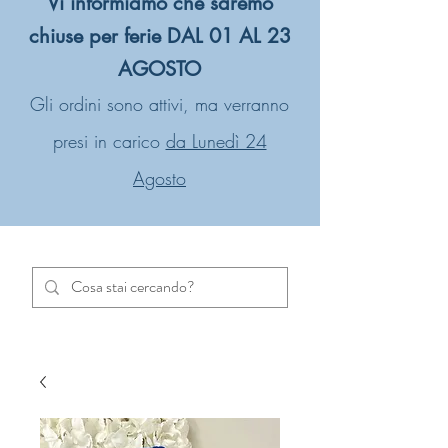
Vi informiamo che saremo
chiuse per ferie DAL 01 AL 23
AGOSTO
Gli ordini sono attivi, ma verranno
presi in carico
da Lunedì 24
Agosto