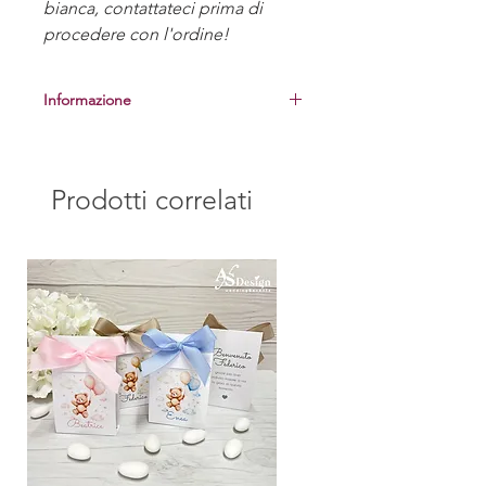
bianca, contattateci prima di
procedere con l'ordine!
Informazione
Prima di procedere alla realizzazione
delle bomboniere, vi manderemo una
foto del campione per la vostra
Prodotti correlati
approvazione.