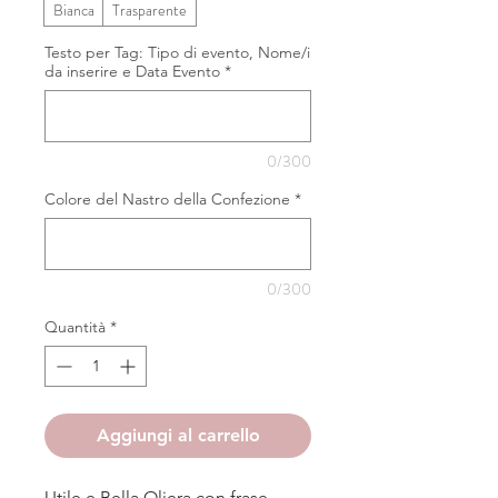
Bianca
Trasparente
Testo per Tag: Tipo di evento, Nome/i
da inserire e Data Evento
*
0/300
Colore del Nastro della Confezione
*
0/300
Quantità
*
Aggiungi al carrello
Utile e Bella Oliera con frase